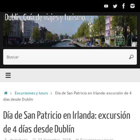
Saltar
al
Dublín. Guía de viajes y turismo.
contenido
B
Busc
p
Inicio
Excursiones y tours
Día de San Patricio en Irlanda: excursión de 4
días desde Dublín
Día de San Patricio en Irlanda: excursión
de 4 días desde Dublín