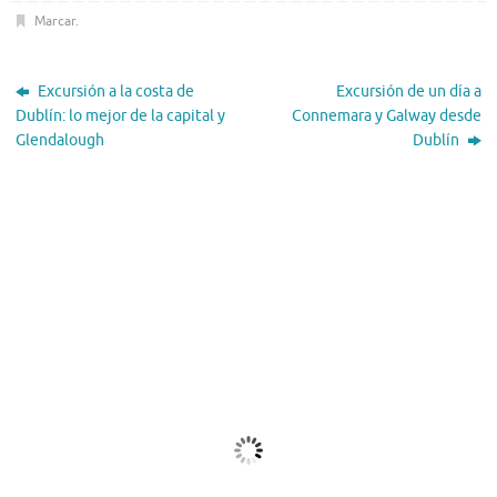
Marcar
.
Excursión a la costa de
Excursión de un día a
Dublín: lo mejor de la capital y
Connemara y Galway desde
Glendalough
Dublín
El Tiempo
Dublin, IE
04:04,
Ago 6, 2026
12
°C
Cielo Claro
Ráfagas de viento:
0 mph