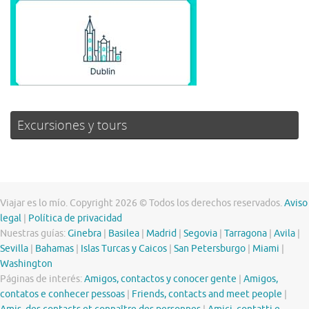
Excursiones y tours
Viajar es lo mío. Copyright 2026 © Todos los derechos reservados.
Aviso
legal
|
Política de privacidad
Nuestras guías:
Ginebra
|
Basilea
|
Madrid
|
Segovia
|
Tarragona
|
Avila
|
Sevilla
|
Bahamas
|
Islas Turcas y Caicos
|
San Petersburgo
|
Miami
|
Washington
Páginas de interés:
Amigos, contactos y conocer gente
|
Amigos,
contatos e conhecer pessoas
|
Friends, contacts and meet people
|