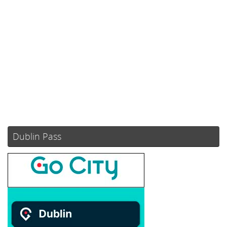
Clouds:
6%
Visibilidad:
10 km
Amanecer:
05:49
Atardecer:
21:12
82 %
1021 mb
13 mph
Weather from OpenWeatherMap
Dublin Pass