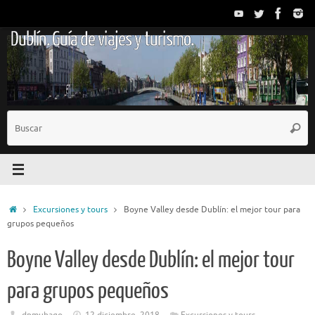
Saltar
al
Dublín. Guía de viajes y turismo.
contenido
B
Busc
p
Inicio
Excursiones y tours
Boyne Valley desde Dublín: el mejor tour para
grupos pequeños
Boyne Valley desde Dublín: el mejor tour
para grupos pequeños