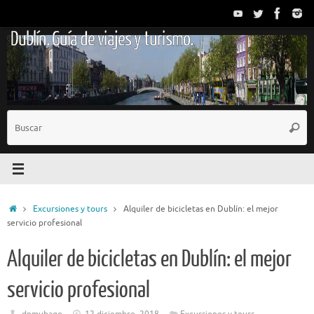
Saltar
al
Dublín. Guía de viajes y turismo.
contenido
B
Busc
p
Inicio
Excursiones y tours
Alquiler de bicicletas en Dublín: el mejor
servicio profesional
Alquiler de bicicletas en Dublín: el mejor
servicio profesional