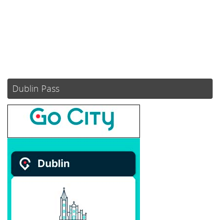
Atardecer:
21:10
72 %
1024 mb
6 mph
Weather from OpenWeatherMap
Dublin Pass