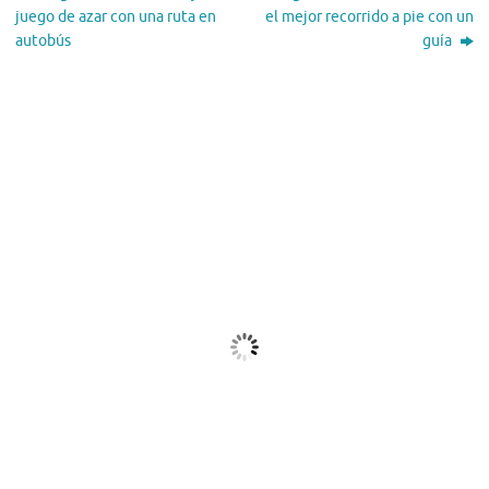
juego de azar con una ruta en
el mejor recorrido a pie con un
autobús
guía
El Tiempo
Dublin, IE
02:44,
Ago 7, 2026
15
°C
Lluvia Ligera
Ráfagas de viento:
10 mph
Clouds:
76%
Visibilidad:
10 km
Amanecer:
05:51