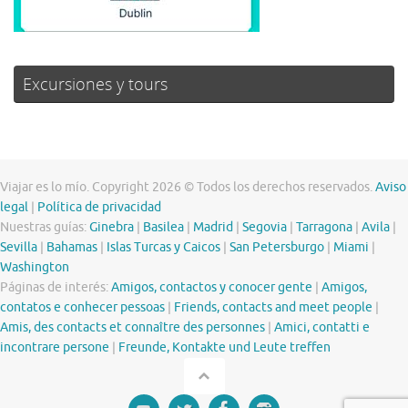
Excursiones y tours
Viajar es lo mío. Copyright 2026 © Todos los derechos reservados.
Aviso
legal
|
Política de privacidad
Nuestras guías:
Ginebra
|
Basilea
|
Madrid
|
Segovia
|
Tarragona
|
Avila
|
Sevilla
|
Bahamas
|
Islas Turcas y Caicos
|
San Petersburgo
|
Miami
|
Washington
Páginas de interés:
Amigos, contactos y conocer gente
|
Amigos,
contatos e conhecer pessoas
|
Friends, contacts and meet people
|
Amis, des contacts et connaître des personnes
|
Amici, contatti e
incontrare persone
|
Freunde, Kontakte und Leute treffen