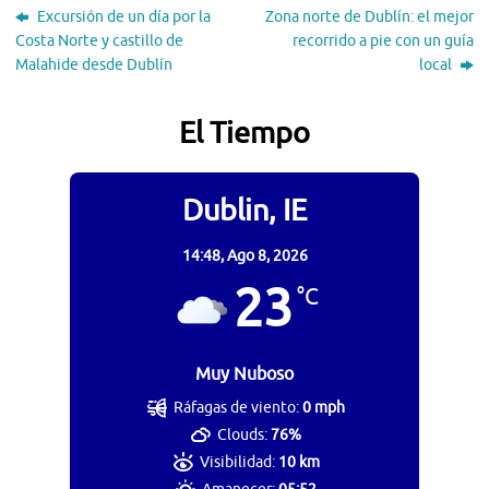
Excursión de un día por la
Zona norte de Dublín: el mejor
Costa Norte y castillo de
recorrido a pie con un guía
Malahide desde Dublín
local
El Tiempo
Dublin, IE
14:48,
Ago 8, 2026
23
°C
Muy Nuboso
Ráfagas de viento:
0 mph
Clouds:
76%
Visibilidad:
10 km