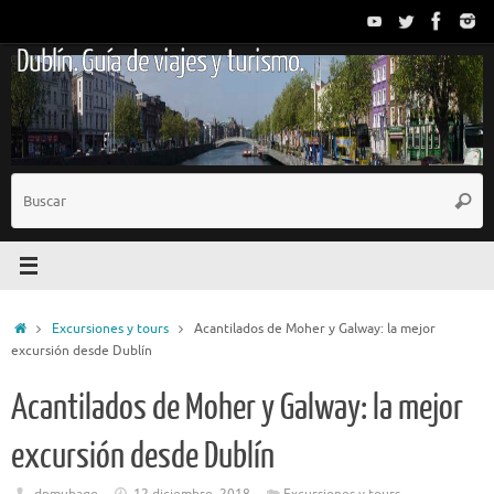
Saltar
al
Dublín. Guía de viajes y turismo.
contenido
B
Busc
p
Inicio
Excursiones y tours
Acantilados de Moher y Galway: la mejor
excursión desde Dublín
Acantilados de Moher y Galway: la mejor
excursión desde Dublín