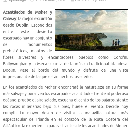
dpmubago
12 diciembre, 2018
Excursiones y tours
Acantilados de Moher y
Galway: la mejor excursión
desde Dublín
. Escondidos
entre este desierto
escarpado hay un conjunto
de monumentos
prehistóricos, mantos de
flores silvestres y encantadores pueblos como Corofin,
Ballyvaughan y la Meca secreta de la música tradicional irlandesa:
Doolin. Pase al borde del mundo y disfrute de una vista
impresionante de la que están hechos los sueños.
En los acantilados de Moher encontrará la naturaleza en su forma
más salvaje y pura: vea los escarpados acantilados frente al poderoso
océano, pruebe el aire salado, escucha el canto de los pájaros, siente
las rocas milenarias bajo tus pies, huele el viento. Decide hoy
cumplir tu mayor deseo de visitar la maravilla natural más
espectacular de Irlanda en el corazón de la Ruta Costera del
Atlántico: la experiencia para visitantes de los acantilados de Moher.