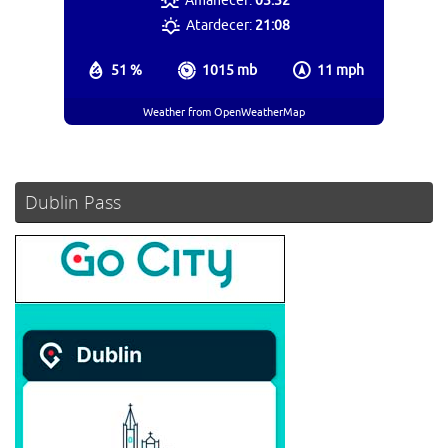
Amanecer:
05:52
Atardecer:
21:08
51 %
1015 mb
11 mph
Weather from OpenWeatherMap
Dublin Pass