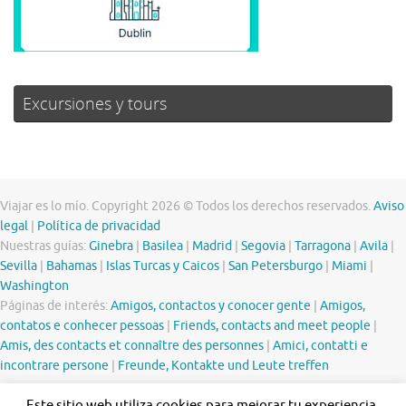
Excursiones y tours
Viajar es lo mío. Copyright 2026 © Todos los derechos reservados.
Aviso
legal
|
Política de privacidad
Nuestras guías:
Ginebra
|
Basilea
|
Madrid
|
Segovia
|
Tarragona
|
Avila
|
Sevilla
|
Bahamas
|
Islas Turcas y Caicos
|
San Petersburgo
|
Miami
|
Washington
Páginas de interés:
Amigos, contactos y conocer gente
|
Amigos,
contatos e conhecer pessoas
|
Friends, contacts and meet people
|
Amis, des contacts et connaître des personnes
|
Amici, contatti e
incontrare persone
|
Freunde, Kontakte und Leute treffen
Este sitio web utiliza cookies para mejorar tu experiencia.