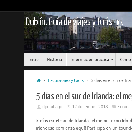
Saltar
al
contenido
Dublín. Guía de viajes y turismo.
Saltar
Inicio
Historia
Información práctica
Cómo 
al
contenido
Inicio
Excursiones y tours
5 días en el sur de Irl
5 días en el sur de Irlanda: el m
dpmubago
12 diciembre, 2018
Excursi
5 días en el sur de Irlanda: el mejor recorrido
irlandesa comienza aquí! Participa en un tour 