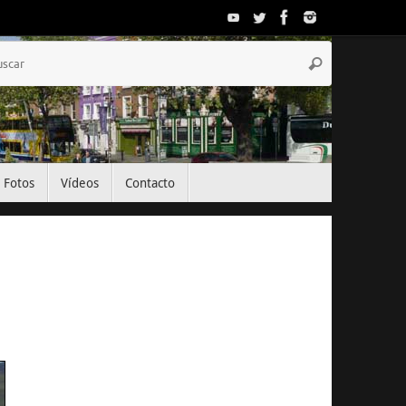
Búsqueda
Buscar
para:
Fotos
Vídeos
Contacto
El Tiempo
Dublin, IE
13:49,
Ago 9, 2026
22
°C