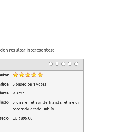
den resultar interesantes:
autor
adida
5
based on
1
votes
arca
Viator
ducto
5 días en el sur de Irlanda: el mejor
recorrido desde Dublín
recio
EUR
899.00