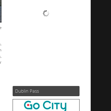
Nubes
Ráfagas de viento:
13 mph
e
Clouds:
100%
Visibilidad:
10 km
Amanecer:
05:54
,
Atardecer:
21:06
n
,
56 %
1013 mb
3 mph
r
Weather from OpenWeatherMap
Dublin Pass