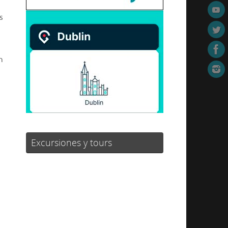
s
n
Excursiones y tours