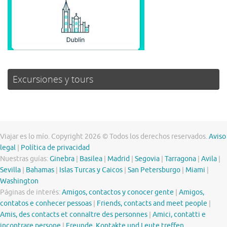
Excursiones y tours
Viajar es lo mío. Copyright 2026 © Todos los derechos reservados.
Aviso
legal
|
Política de privacidad
Nuestras guías:
Ginebra
|
Basilea
|
Madrid
|
Segovia
|
Tarragona
|
Avila
|
Sevilla
|
Bahamas
|
Islas Turcas y Caicos
|
San Petersburgo
|
Miami
|
Washington
Páginas de interés:
Amigos, contactos y conocer gente
|
Amigos,
contatos e conhecer pessoas
|
Friends, contacts and meet people
|
Amis, des contacts et connaître des personnes
|
Amici, contatti e
incontrare persone
|
Freunde, Kontakte und Leute treffen