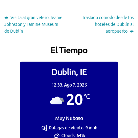
Visita al gran velero Jeanie
Traslado cómodo desde los
Johnston y Famine Museum
hoteles de Dublín al
de Dublín
aeropuerto
El Tiempo
Dublin, IE
12:33,
Ago 7, 2026
20
°C
Muy Nuboso
Ráfagas de viento:
9 mph
Clouds:
64%