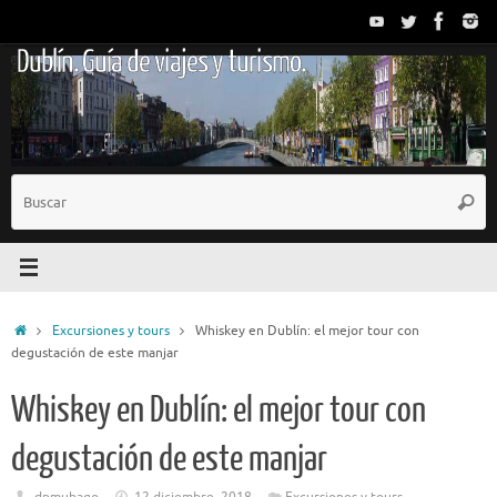
Saltar
al
Dublín. Guía de viajes y turismo.
contenido
B
Busc
p
Inicio
Excursiones y tours
Whiskey en Dublín: el mejor tour con
degustación de este manjar
Whiskey en Dublín: el mejor tour con
degustación de este manjar