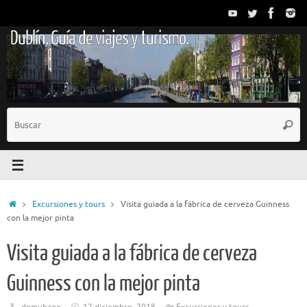
Saltar
al
Dublín. Guía de viajes y turismo.
contenido
B
Busc
p
Inicio
Excursiones y tours
Visita guiada a la fábrica de cerveza Guinness
con la mejor pinta
Visita guiada a la fábrica de cerveza
Guinness con la mejor pinta