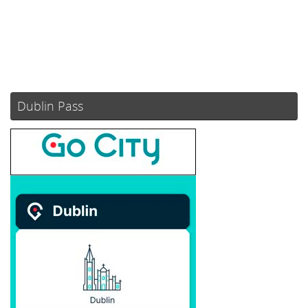
74 %
1018 mb
4 mph
Weather from OpenWeatherMap
Dublin Pass