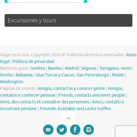
Excursiones y tours
Viajar es lo mío. Copyright 2026 © Todos los derechos reservados.
Aviso
legal
|
Política de privacidad
Nuestras guías:
Ginebra
|
Basilea
|
Madrid
|
Segovia
|
Tarragona
|
Avila
|
Sevilla
|
Bahamas
|
Islas Turcas y Caicos
|
San Petersburgo
|
Miami
|
Washington
Páginas de interés:
Amigos, contactos y conocer gente
|
Amigos,
contatos e conhecer pessoas
|
Friends, contacts and meet people
|
Amis, des contacts et connaître des personnes
|
Amici, contatti e
incontrare persone
|
Freunde, Kontakte und Leute treffen