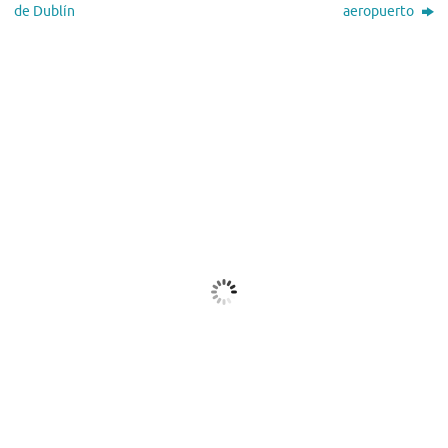
de Dublín
aeropuerto
El Tiempo
Dublin, IE
09:33,
Ago 8, 2026
18
°C
Nubes
Ráfagas de viento:
0 mph
Clouds:
92%
Visibilidad:
10 km
Amanecer:
05:52
Atardecer:
21:08