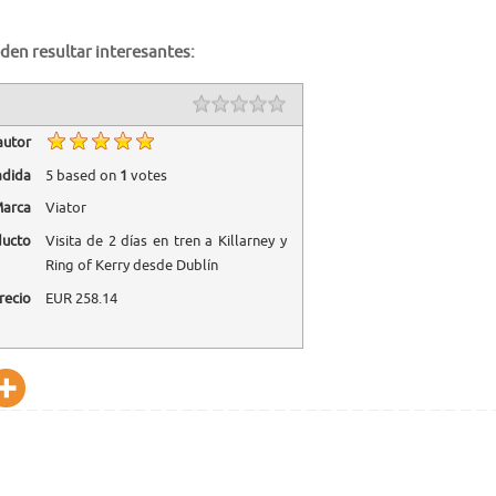
den resultar interesantes:
autor
adida
5
based on
1
votes
arca
Viator
ducto
Visita de 2 días en tren a Killarney y
Ring of Kerry desde Dublín
recio
EUR
258.14