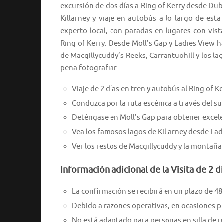
excursión de dos días a Ring of Kerry desde Dub
Killarney y viaje en autobús a lo largo de est
experto local, con paradas en lugares con vis
Ring of Kerry. Desde Moll’s Gap y Ladies View h
de Macgillycuddy’s Reeks, Carrantuohill y los la
pena fotografiar.
Viaje de 2 días en tren y autobús al Ring of K
Conduzca por la ruta escénica a través del su
Deténgase en Moll’s Gap para obtener excel
Vea los famosos lagos de Killarney desde Lad
Ver los restos de Macgillycuddy y la montaña 
Información adicional de la Visita de 2 d
La confirmación se recibirá en un plazo de 48
Debido a razones operativas, en ocasiones pue
No está adaptado para personas en silla de 