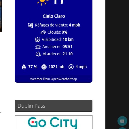
Cielo Claro
Ráfagas de viento:
4 mph
Clouds:
0%
Visibilidad:
10 km
Amanecer:
05:51
Atardecer:
21:10
77 %
1021 mb
4 mph
Weather from OpenWeatherMap
Dublin Pass
.