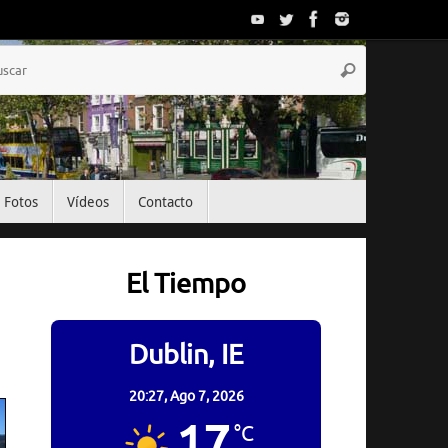
Búsqueda
Buscar
para:
Fotos
Vídeos
Contacto
El Tiempo
Dublin, IE
20:27,
Ago 7, 2026
17
°C