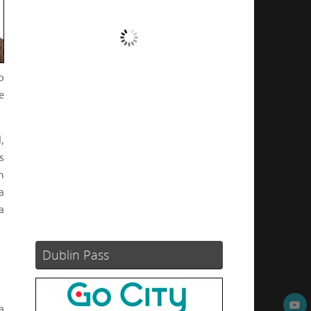
Nubes
Ráfagas de viento:
0 mph
o
Clouds:
98%
e
Visibilidad:
10 km
Amanecer:
05:46
Atardecer:
21:16
,
s
92 %
1004 mb
8 mph
n
Weather from OpenWeatherMap
a
a
Dublin Pass
a