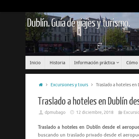
Saltar
al
contenido
Dublín. Guía de viajes y turismo.
Saltar
Inicio
Historia
Información práctica
Cómo 
al
contenido
Inicio
Excursiones y tours
Traslado a hoteles en 
Traslado a hoteles en Dublín des
dpmubago
12 diciembre, 2018
Excursi
Traslado a hoteles en Dublín desde el aeropuer
buscando un traslado privado desde el aeropu