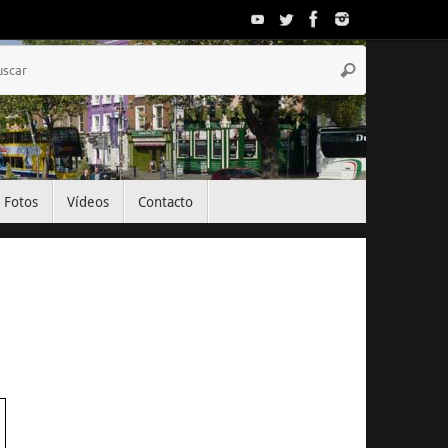
Búsqueda
Buscar
para:
Fotos
Vídeos
Contacto
El Tiempo
Dublin, IE
08:08,
Ago 4, 2026
19
°C