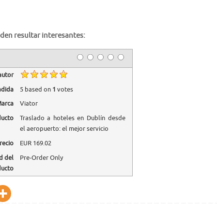
den resultar interesantes:
autor
adida
5
based on
1
votes
arca
Viator
ducto
Traslado a hoteles en Dublín desde
el aeropuerto: el mejor servicio
recio
EUR
169.02
d del
Pre-Order Only
ducto