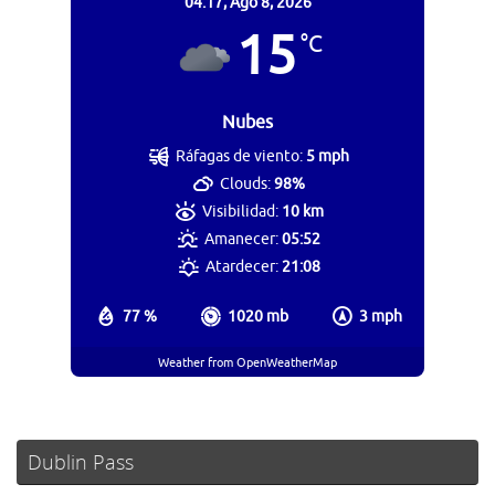
04:17,
Ago 8, 2026
15
°C
Nubes
Ráfagas de viento:
5 mph
Clouds:
98%
Visibilidad:
10 km
Amanecer:
05:52
Atardecer:
21:08
77 %
1020 mb
3 mph
Weather from OpenWeatherMap
Dublin Pass