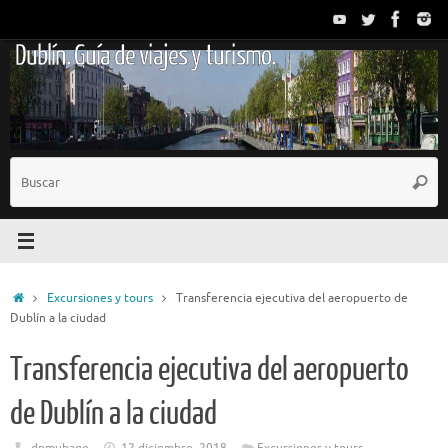
Saltar
al
Dublín. Guía de viajes y turismo.
contenido
B
Busc
p
Inicio
Excursiones y tours
Transferencia ejecutiva del aeropuerto de
Dublín a la ciudad
Transferencia ejecutiva del aeropuerto
de Dublín a la ciudad