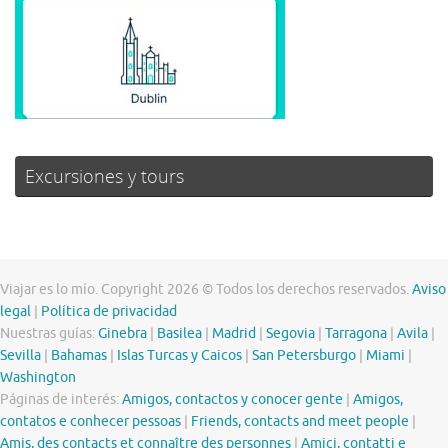
Excursiones y tours
Viajar es lo mío. Copyright 2026 © Todos los derechos reservados.
Aviso
legal
|
Política de privacidad
Nuestras guías:
Ginebra
|
Basilea
|
Madrid
|
Segovia
|
Tarragona
|
Avila
|
Sevilla
|
Bahamas
|
Islas Turcas y Caicos
|
San Petersburgo
|
Miami
|
Washington
Páginas de interés:
Amigos, contactos y conocer gente
|
Amigos,
contatos e conhecer pessoas
|
Friends, contacts and meet people
|
Amis, des contacts et connaître des personnes
|
Amici, contatti e