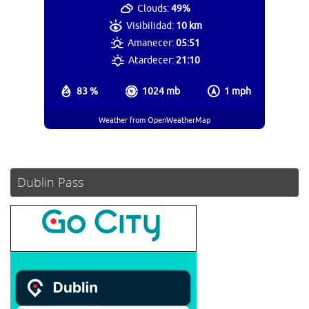
Clouds:
49%
Visibilidad:
10 km
Amanecer:
05:51
Atardecer:
21:10
83 %
1024 mb
1 mph
Weather from OpenWeatherMap
Dublin Pass