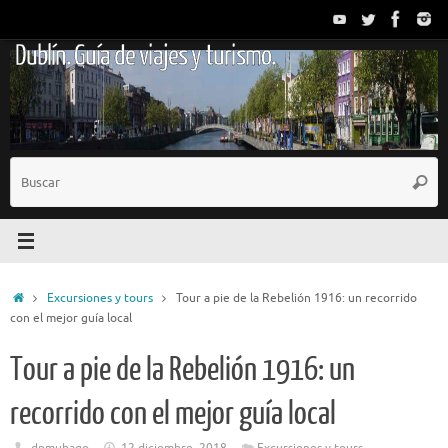
Saltar
al
Dublín. Guía de viajes y turismo.
contenido
B
Busc
p
Inicio
Excursiones y tours
Tour a pie de la Rebelión 1916: un recorrido
con el mejor guía local
Tour a pie de la Rebelión 1916: un
recorrido con el mejor guía local