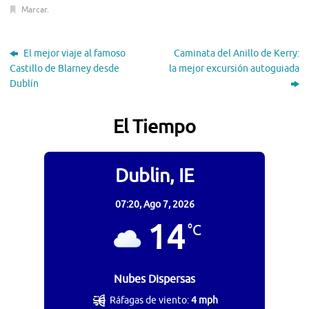
Marcar
.
El mejor viaje al famoso
Caminata del Anillo de Kerry:
Castillo de Blarney desde
la mejor excursión autoguiada
Dublín
El Tiempo
Dublin, IE
07:20,
Ago 7, 2026
14
°C
Nubes Dispersas
Ráfagas de viento:
4 mph