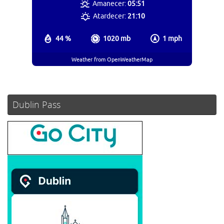
Amanecer:
05:51
Atardecer:
21:10
44 %
1020 mb
1 mph
Weather from OpenWeatherMap
Dublin Pass