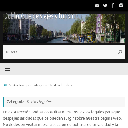
Saltar
al
Dublín. Guía de viajes y turismo.
contenido
B
Busc
p
Inicio
Archivo por categoría "Textos legales"
Categoría:
Textos legales
En esta sección podrás consultar nuestros textos legales para que
despejes las dudas que te puedan surgir sobre nuestra página web.
No dudes en visitar nuestra sección de política de privacidad y la