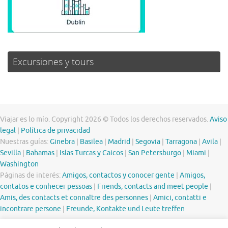
Excursiones y tours
Viajar es lo mío. Copyright 2026 © Todos los derechos reservados.
Aviso
legal
|
Política de privacidad
Nuestras guías:
Ginebra
|
Basilea
|
Madrid
|
Segovia
|
Tarragona
|
Avila
|
Sevilla
|
Bahamas
|
Islas Turcas y Caicos
|
San Petersburgo
|
Miami
|
Washington
Páginas de interés:
Amigos, contactos y conocer gente
|
Amigos,
contatos e conhecer pessoas
|
Friends, contacts and meet people
|
Amis, des contacts et connaître des personnes
|
Amici, contatti e
incontrare persone
|
Freunde, Kontakte und Leute treffen