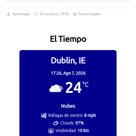
dpmubago
26 octubre, 2018
Textos legales
El Tiempo
Dublin, IE
17:26,
Ago 7, 2026
24
°C
Nubes
Ráfagas de viento:
8 mph
Clouds:
97%
Visibilidad:
10 km