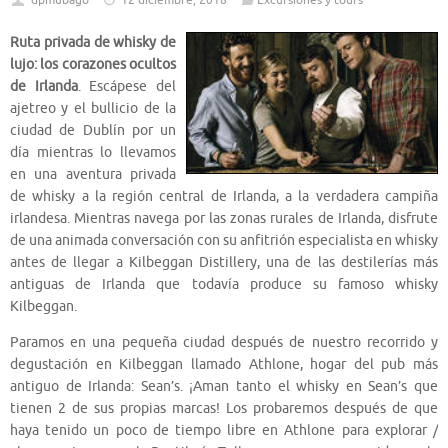
dpmubago
12 diciembre, 2018
Excursiones y tours
Ruta privada de whisky de
lujo: los corazones ocultos
de Irlanda
. Escápese del
ajetreo y el bullicio de la
ciudad de Dublín por un
día mientras lo llevamos
en una aventura privada
de whisky a la región central de Irlanda, a la verdadera campiña
irlandesa. Mientras navega por las zonas rurales de Irlanda, disfrute
de una animada conversación con su anfitrión especialista en whisky
antes de llegar a Kilbeggan Distillery, una de las destilerías más
antiguas de Irlanda que todavía produce su famoso whisky
Kilbeggan.
Paramos en una pequeña ciudad después de nuestro recorrido y
degustación en Kilbeggan llamado Athlone, hogar del pub más
antiguo de Irlanda: Sean’s. ¡Aman tanto el whisky en Sean’s que
tienen 2 de sus propias marcas! Los probaremos después de que
haya tenido un poco de tiempo libre en Athlone para explorar /