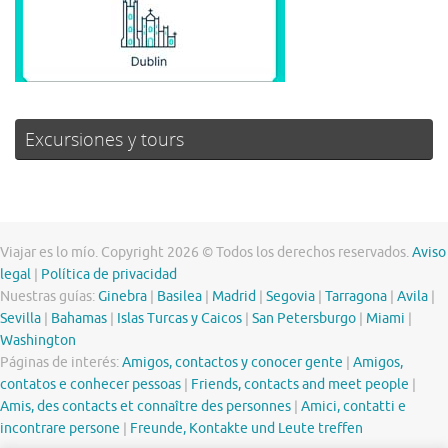
Excursiones y tours
Viajar es lo mío. Copyright 2026 © Todos los derechos reservados.
Aviso
legal
|
Política de privacidad
Nuestras guías:
Ginebra
|
Basilea
|
Madrid
|
Segovia
|
Tarragona
|
Avila
|
Sevilla
|
Bahamas
|
Islas Turcas y Caicos
|
San Petersburgo
|
Miami
|
Washington
Páginas de interés:
Amigos, contactos y conocer gente
|
Amigos,
contatos e conhecer pessoas
|
Friends, contacts and meet people
|
Amis, des contacts et connaître des personnes
|
Amici, contatti e
incontrare persone
|
Freunde, Kontakte und Leute treffen