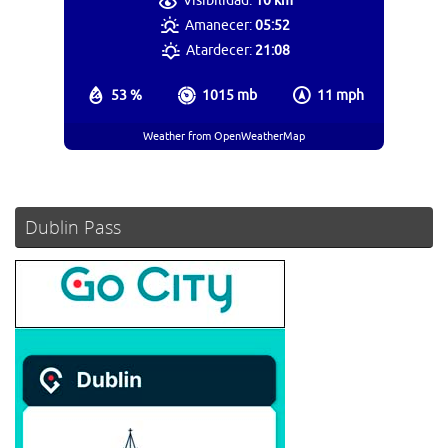
Visibilidad:
10 km
Amanecer:
05:52
Atardecer:
21:08
53 %
1015 mb
11 mph
Weather from OpenWeatherMap
Dublin Pass