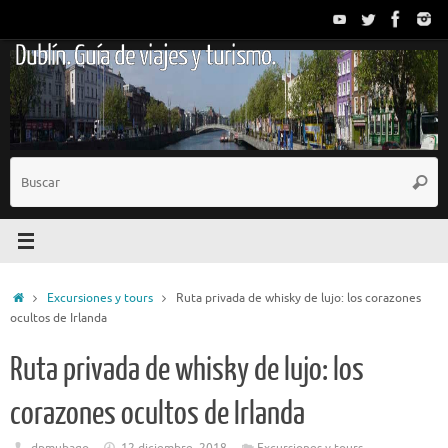
Saltar
al
Dublín. Guía de viajes y turismo.
contenido
B
Busc
p
Inicio
Excursiones y tours
Ruta privada de whisky de lujo: los corazones
ocultos de Irlanda
Ruta privada de whisky de lujo: los
corazones ocultos de Irlanda