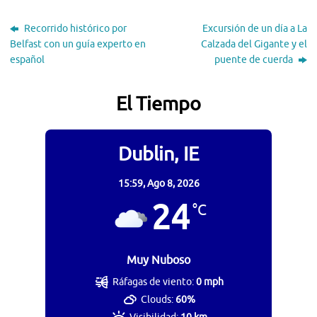
Recorrido histórico por
Excursión de un día a La
Belfast con un guía experto en
Calzada del Gigante y el
español
puente de cuerda
El Tiempo
Dublin, IE
15:59,
Ago 8, 2026
24
°C
Muy Nuboso
Ráfagas de viento:
0 mph
Clouds:
60%