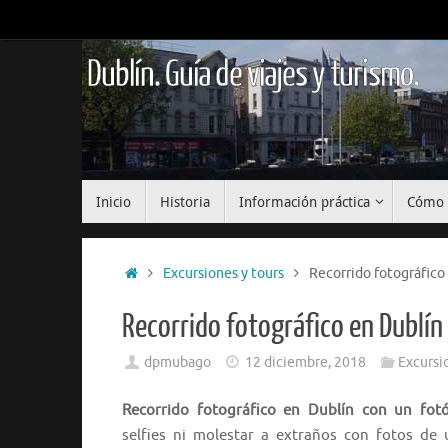
Saltar
al
contenido
Dublín. Guía de viajes y turismo.
Saltar
Inicio
Historia
Información práctica
Cómo 
al
contenido
Inicio
Excursiones y tours
Recorrido fotográfico
Recorrido fotográfico en Dublín
dpmubago
12 diciembre, 2018
Excursi
Recorrido fotográfico en Dublín con un fotó
selfies ni molestar a extraños con fotos de 