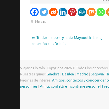
Marcar
.
Traslado desde y hacia Maynooth: la mejor
conexión con Dublín
Viajar es lo mío. Copyright 2026 © Todos los derechos
Nuestras guías:
Ginebra
|
Basilea
|
Madrid
|
Segovia
|
T
Páginas de interés:
Amigos, contactos y conocer gent
personnes
|
Amici, contatti e incontrare persone
|
Freu