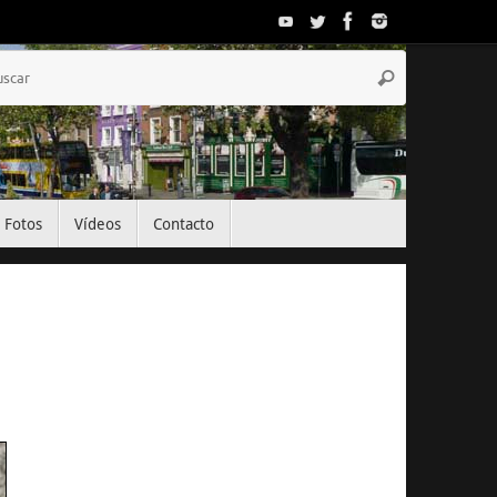
Búsqueda
Buscar
para:
Fotos
Vídeos
Contacto
El Tiempo
Dublin, IE
17:52,
Ago 6, 2026
20
°C