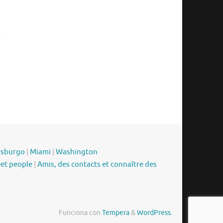
rsburgo
|
Miami
|
Washington
eet people
|
Amis, des contacts et connaître des
Funciona con
Tempera
&
WordPress.