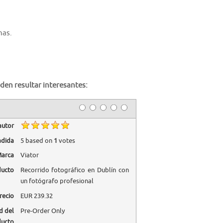
nas.
den resultar interesantes:
autor
adida
5
based on
1
votes
arca
Viator
ducto
Recorrido fotográfico en Dublín con
un fotógrafo profesional
recio
EUR
239.32
d del
Pre-Order Only
ducto