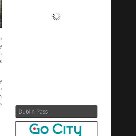
Nubes
Ráfagas de viento:
0 mph
Clouds:
100%
o
Visibilidad:
10 km
y
Amanecer:
05:49
n
Atardecer:
21:12
s
54 %
1024 mb
11 mph
y
Weather from OpenWeatherMap
o
n
s
Dublin Pass