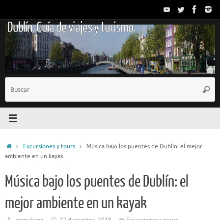
Saltar
al
Dublín. Guía de viajes y turismo.
contenido
B
Busc
p
Inicio
Excursiones y tours
Música bajo los puentes de Dublín: el mejor
ambiente en un kayak
Música bajo los puentes de Dublín: el
mejor ambiente en un kayak