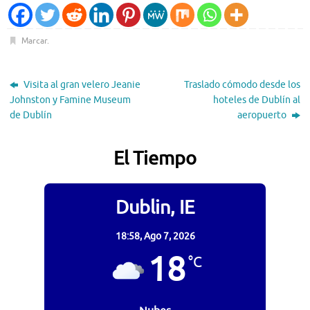
Marcar
.
Visita al gran velero Jeanie
Traslado cómodo desde los
Johnston y Famine Museum
hoteles de Dublín al
de Dublín
aeropuerto
El Tiempo
Dublin, IE
18:58,
Ago 7, 2026
18
°C