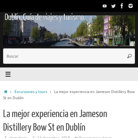
Saltar
al
Dublín. Guía de viajes y turismo.
contenido
B
Busc
p
Inicio
Excursiones y tours
La mejor experiencia en Jameson Distillery Bow
St en Dublín
La mejor experiencia en Jameson
Distillery Bow St en Dublín