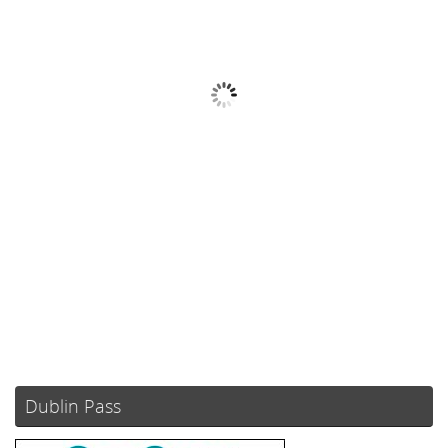
18
°C
Lluvia De Gran Intensidad
Ráfagas de viento:
5 mph
Clouds:
100%
Visibilidad:
10 km
Amanecer:
05:49
Atardecer:
21:12
61 %
1024 mb
4 mph
Weather from OpenWeatherMap
Dublin Pass