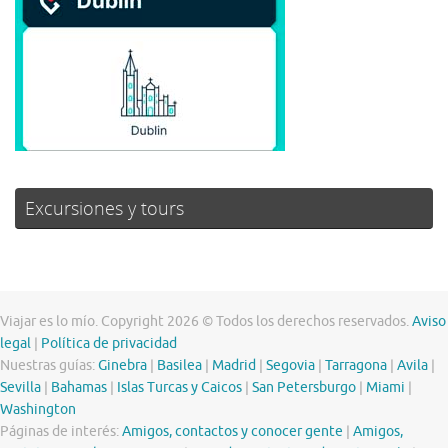
Excursiones y tours
Viajar es lo mío. Copyright 2026 © Todos los derechos reservados.
Aviso
legal
|
Política de privacidad
Nuestras guías:
Ginebra
|
Basilea
|
Madrid
|
Segovia
|
Tarragona
|
Avila
|
Sevilla
|
Bahamas
|
Islas Turcas y Caicos
|
San Petersburgo
|
Miami
|
Washington
Páginas de interés:
Amigos, contactos y conocer gente
|
Amigos,