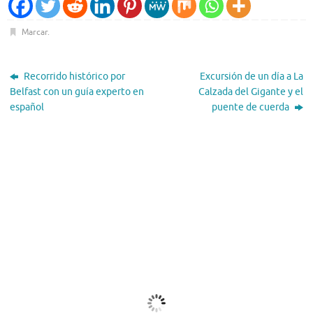
Marcar
.
Recorrido histórico por
Excursión de un día a La
Belfast con un guía experto en
Calzada del Gigante y el
español
puente de cuerda
El Tiempo
Dublin, IE
09:16,
Ago 9, 2026
18
°C
Nubes