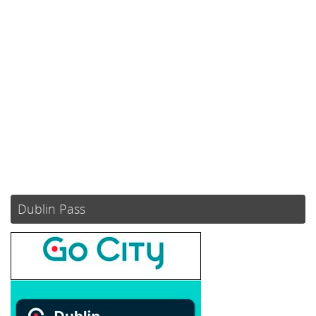
Ráfagas de viento:
0 mph
Clouds:
100%
Visibilidad:
10 km
Amanecer:
05:54
Atardecer:
21:06
77 %
1013 mb
6 mph
Weather from OpenWeatherMap
Dublin Pass