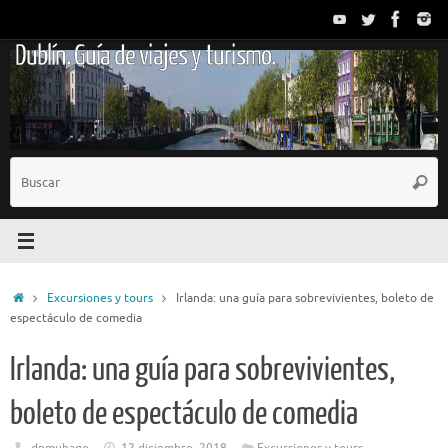
Saltar
al
Dublín. Guía de viajes y turismo.
contenido
B
Busc
p
Inicio
Excursiones y tours
Irlanda: una guía para sobrevivientes, boleto de
espectáculo de comedia
Irlanda: una guía para sobrevivientes,
boleto de espectáculo de comedia