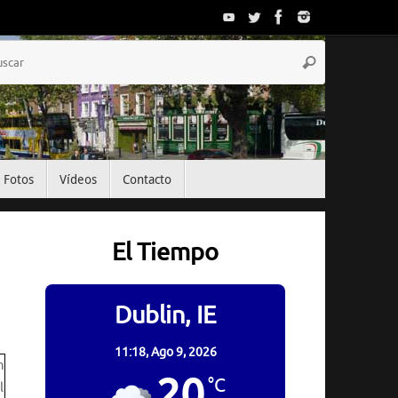
Búsqueda
Buscar
para:
Fotos
Vídeos
Contacto
El Tiempo
Dublin, IE
11:18,
Ago 9, 2026
20
°C