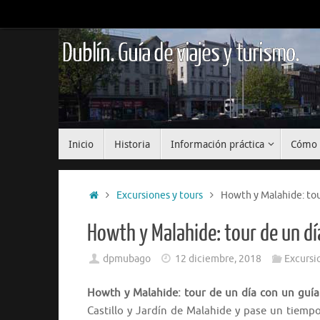
Saltar
al
contenido
Dublín. Guía de viajes y turismo.
Saltar
Inicio
Historia
Información práctica
Cómo 
al
contenido
Inicio
Excursiones y tours
Howth y Malahide: tou
Howth y Malahide: tour de un dí
dpmubago
12 diciembre, 2018
Excursi
Howth y Malahide: tour de un día con un guía
Castillo y Jardín de Malahide y pase un tiem