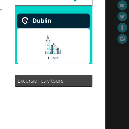
é
Excursiones y tours
,