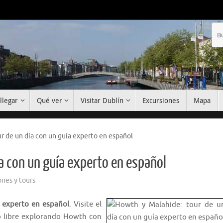
llegar
Qué ver
Visitar Dublín
Excursiones
Mapa
r de un día con un guía experto en español
a con un guía experto en español
ones y tours
 experto en español
. Visite el
po libre explorando Howth con