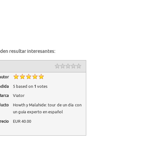
den resultar interesantes:
autor
adida
5
based on
1
votes
arca
Viator
ducto
Howth y Malahide: tour de un día con
un guía experto en español
recio
EUR
40.00