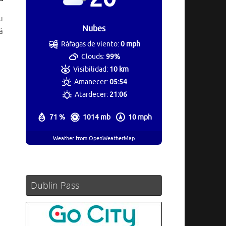
u
Nubes
á
Ráfagas de viento:
0 mph
Clouds:
99%
Visibilidad:
10 km
Amanecer:
05:54
Atardecer:
21:06
71 %
1014 mb
10 mph
Weather from OpenWeatherMap
Dublin Pass