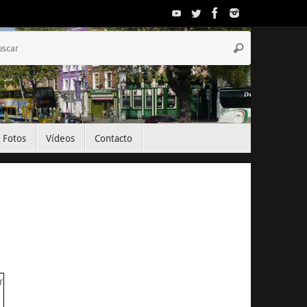
Búsqueda
Buscar
para:
Fotos
Vídeos
Contacto
El Tiempo
Dublin, IE
13:24,
Ago 9, 2026
22
°C