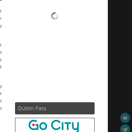
s
Nubes
r
y
Ráfagas de viento:
12 mph
Clouds:
99%
Visibilidad:
10 km
s
Amanecer:
05:54
a
Atardecer:
21:06
s
á
59 %
1013 mb
5 mph
Weather from OpenWeatherMap
y
e
a
Dublin Pass
e