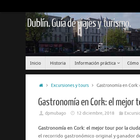
Saltar
al
contenido
Dublín. Guía de viajes y turismo.
Saltar
Inicio
Historia
Información práctica
Cómo 
al
contenido
Inicio
Excursiones y tours
Gastronomía en Cork: e
Gastronomía en Cork: el mejor to
dpmubago
12 diciembre, 2018
Excursi
Gastronomía en Cork: el mejor tour por la ciud
el recorrido gastronómico original y ganador d