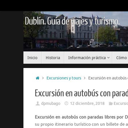
Saltar
al
contenido
Dublín. Guía de viajes y turismo.
Saltar
Inicio
Historia
Información práctica
Cómo 
al
contenido
Inicio
Excursiones y tours
Excursión en autobús c
Excursión en autobús con parada
dpmubago
12 diciembre, 2018
Excursi
Excursión en autobús con paradas libres por D
su propio itinerario turístico con un billete de