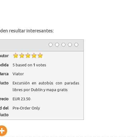
den resultar interesantes:
autor
adida
5
based on
1
votes
arca
Viator
ducto
Excursión en autobús con paradas
libres por Dublín y mapa gratis
recio
EUR
23.50
d del
Pre-Order Only
ducto