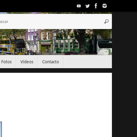
Búsqueda
Buscar
para:
Fotos
Vídeos
Contacto
El Tiempo
Dublin, IE
14:56,
Ago 6, 2026
19
°C