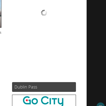
Nubes
Ráfagas de viento:
0 mph
Clouds:
100%
s
Visibilidad:
10 km
Amanecer:
05:49
Atardecer:
21:12
52 %
1024 mb
12 mph
Weather from OpenWeatherMap
Dublin Pass