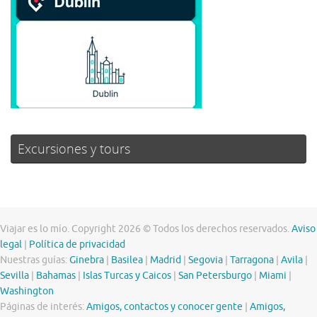
Excursiones y tours
Viajar es lo mío. Copyright 2026 © Todos los derechos reservados.
Aviso
legal
|
Política de privacidad
Nuestras guías:
Ginebra
|
Basilea
|
Madrid
|
Segovia
|
Tarragona
|
Avila
|
Sevilla
|
Bahamas
|
Islas Turcas y Caicos
|
San Petersburgo
|
Miami
|
Washington
Páginas de interés:
Amigos, contactos y conocer gente
|
Amigos,