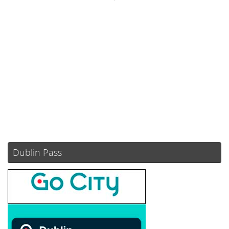
Ráfagas de viento:
7 mph
Clouds:
15%
Visibilidad:
10 km
Amanecer:
05:52
Atardecer:
21:08
74 %
1021 mb
5 mph
Weather from OpenWeatherMap
Dublin Pass