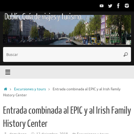
Saltar
al
Dublín. Guía de viajes y turismo.
contenido
B
Busc
p
Inicio
Excursiones y tours
Entrada combinada al EPIC y al Irish Family
History Center
Entrada combinada al EPIC y al Irish Family
History Center