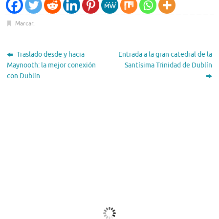
Marcar
.
Traslado desde y hacia
Entrada a la gran catedral de la
Maynooth: la mejor conexión
Santísima Trinidad de Dublín
con Dublín
El Tiempo
Dublin, IE
00:59,
Ago 8, 2026
16
°C
Algo De Nubes