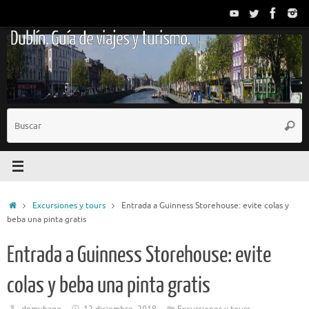
Saltar
al
Dublín. Guía de viajes y turismo.
contenido
B
Busc
p
Inicio
Excursiones y tours
Entrada a Guinness Storehouse: evite colas y
beba una pinta gratis
Entrada a Guinness Storehouse: evite
colas y beba una pinta gratis