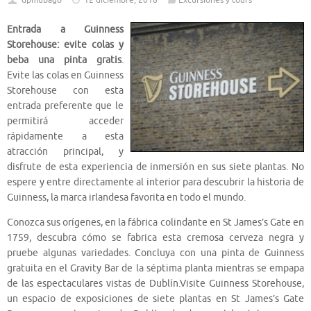
dpmubago
12 diciembre, 2018
Excursiones y tours
Entrada a Guinness
Storehouse: evite colas y
beba una pinta gratis
.
Evite las colas en Guinness
Storehouse con esta
entrada preferente que le
permitirá acceder
rápidamente a esta
atracción principal, y
disfrute de esta experiencia de inmersión en sus siete plantas. No
espere y entre directamente al interior para descubrir la historia de
Guinness, la marca irlandesa favorita en todo el mundo.
Conozca sus orígenes, en la fábrica colindante en St James’s Gate en
1759, descubra cómo se fabrica esta cremosa cerveza negra y
pruebe algunas variedades. Concluya con una pinta de Guinness
gratuita en el Gravity Bar de la séptima planta mientras se empapa
de las espectaculares vistas de Dublín.Visite Guinness Storehouse,
un espacio de exposiciones de siete plantas en St James’s Gate