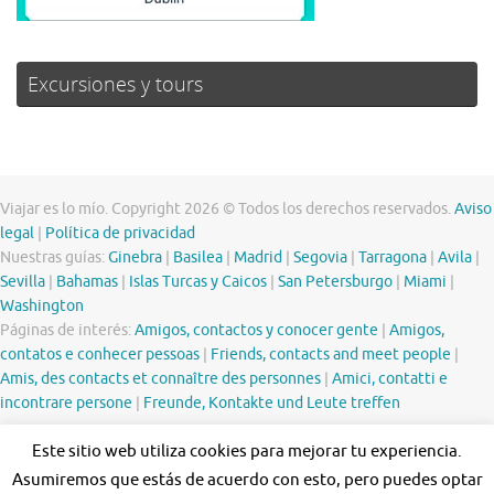
Excursiones y tours
Viajar es lo mío. Copyright 2026 © Todos los derechos reservados.
Aviso
legal
|
Política de privacidad
Nuestras guías:
Ginebra
|
Basilea
|
Madrid
|
Segovia
|
Tarragona
|
Avila
|
Sevilla
|
Bahamas
|
Islas Turcas y Caicos
|
San Petersburgo
|
Miami
|
Washington
Páginas de interés:
Amigos, contactos y conocer gente
|
Amigos,
contatos e conhecer pessoas
|
Friends, contacts and meet people
|
Amis, des contacts et connaître des personnes
|
Amici, contatti e
incontrare persone
|
Freunde, Kontakte und Leute treffen
Este sitio web utiliza cookies para mejorar tu experiencia.
Asumiremos que estás de acuerdo con esto, pero puedes optar