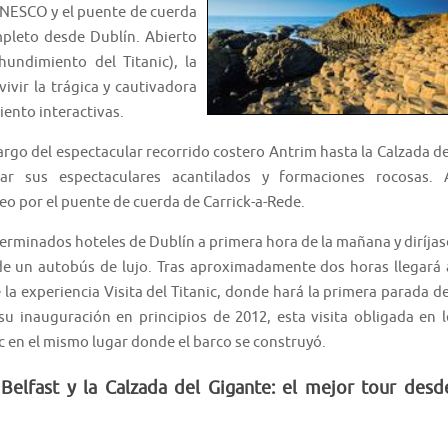
UNESCO y el puente de cuerda
mpleto desde Dublín. Abierto
hundimiento del Titanic), la
vivir la trágica y cautivadora
iento interactivas.
largo del espectacular recorrido costero Antrim hasta la Calzada de
ar sus espectaculares acantilados y formaciones rocosas. 
eo por el puente de cuerda de Carrick-a-Rede.
terminados hoteles de Dublín a primera hora de la mañana y diríjas
o de un autobús de lujo. Tras aproximadamente dos horas llegará 
e la experiencia Visita del Titanic, donde hará la primera parada de
u inauguración en principios de 2012, esta visita obligada en l
nic en el mismo lugar donde el barco se construyó.
 Belfast y la Calzada del Gigante: el mejor tour desd