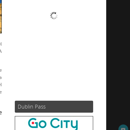
Nubes
Ráfagas de viento:
3 mph
Clouds:
93%
Visibilidad:
10 km
l
Amanecer:
05:56
A
Atardecer:
21:04
91 %
1020 mb
1 mph
e
a
Weather from OpenWeatherMap
l
e
Dublin Pass
e