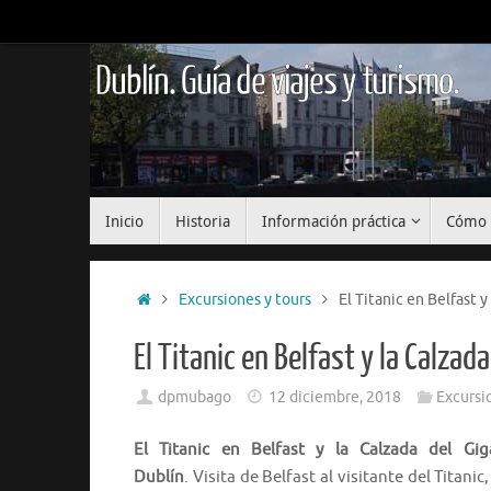
Saltar
al
contenido
Dublín. Guía de viajes y turismo.
Saltar
Inicio
Historia
Información práctica
Cómo 
al
contenido
Inicio
Excursiones y tours
El Titanic en Belfast 
El Titanic en Belfast y la Calzad
dpmubago
12 diciembre, 2018
Excursi
El Titanic en Belfast y la Calzada del Gi
Dublín
. Visita de Belfast al visitante del Titanic