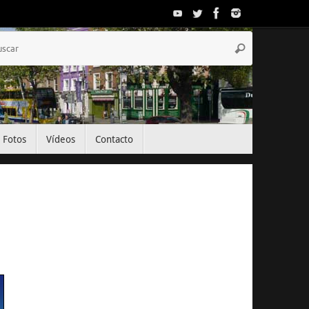
Búsqueda
Buscar
para:
Fotos
Vídeos
Contacto
El Tiempo
Dublin, IE
06:03,
Ago 10, 2026
11
°C