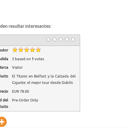
den resultar interesantes:
autor
adida
5
based on
1
votes
arca
Viator
ducto
El Titanic en Belfast y la Calzada del
Gigante: el mejor tour desde Dublín
recio
EUR
78.00
d del
Pre-Order Only
ducto