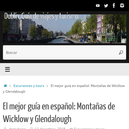
Saltar
al
Dublín. Guía de viajes y turismo.
contenido
B
Busc
p
Inicio
Excursiones y tours
El mejor guía en español: Montañas de Wicklow
y Glendalough
El mejor guía en español: Montañas de
Wicklow y Glendalough