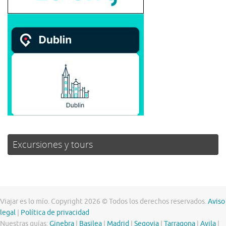
Excursiones y tours
Viajar es lo mío. Copyright 2026 © Todos los derechos reservados.
Aviso
legal
|
Política de privacidad
Nuestras guías:
Ginebra
|
Basilea
|
Madrid
|
Segovia
|
Tarragona
|
Avila
|