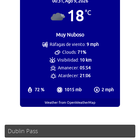
00:31,
Ago 9, 2026
18
°C
Muy Nuboso
Ráfagas de viento:
9 mph
Clouds:
71%
Visibilidad:
10 km
Amanecer:
05:54
Atardecer:
21:06
72 %
1015 mb
2 mph
Weather from OpenWeatherMap
Dublin Pass