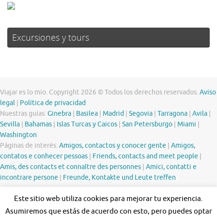
Excursiones y tours
Viajar es lo mío. Copyright 2026 © Todos los derechos reservados.
Aviso
legal
|
Política de privacidad
Nuestras guías:
Ginebra
|
Basilea
|
Madrid
|
Segovia
|
Tarragona
|
Avila
|
Sevilla
|
Bahamas
|
Islas Turcas y Caicos
|
San Petersburgo
|
Miami
|
Washington
Páginas de interés:
Amigos, contactos y conocer gente
|
Amigos,
contatos e conhecer pessoas
|
Friends, contacts and meet people
|
Amis, des contacts et connaître des personnes
|
Amici, contatti e
incontrare persone
|
Freunde, Kontakte und Leute treffen
Este sitio web utiliza cookies para mejorar tu experiencia.
Asumiremos que estás de acuerdo con esto, pero puedes optar