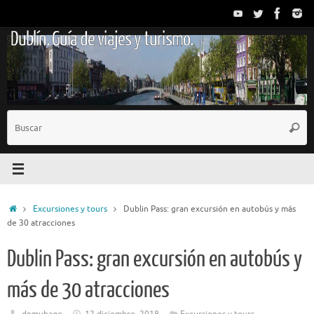
Saltar
al
Dublín. Guía de viajes y turismo.
contenido
B
Busc
p
Inicio
Excursiones y tours
Dublin Pass: gran excursión en autobús y más
de 30 atracciones
Dublin Pass: gran excursión en autobús y
más de 30 atracciones