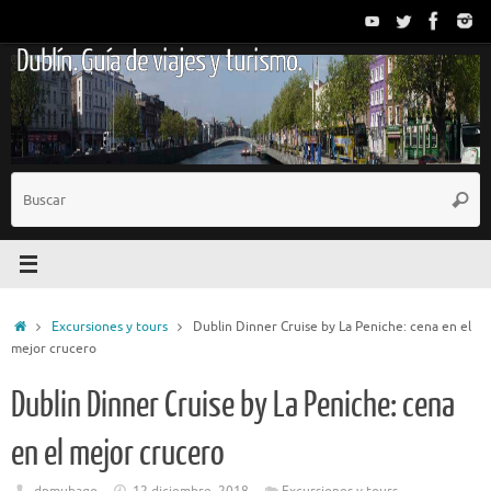
Saltar
al
Dublín. Guía de viajes y turismo.
contenido
B
Busc
p
Inicio
Excursiones y tours
Dublin Dinner Cruise by La Peniche: cena en el
mejor crucero
Dublin Dinner Cruise by La Peniche: cena
en el mejor crucero