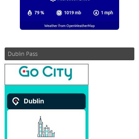
79 %
1019 mb
1 mph
Weather from OpenWeatherMap
Dublin Pass