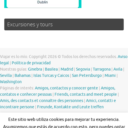
Excursiones y tours
Viajar es lo mío. Copyright 2026 © Todos los derechos reservados.
Aviso
legal
|
Política de privacidad
Nuestras guías:
Ginebra
|
Basilea
|
Madrid
|
Segovia
|
Tarragona
|
Avila
|
Sevilla
|
Bahamas
|
Islas Turcas y Caicos
|
San Petersburgo
|
Miami
|
Washington
Páginas de interés:
Amigos, contactos y conocer gente
|
Amigos,
contatos e conhecer pessoas
|
Friends, contacts and meet people
|
Amis, des contacts et connaître des personnes
|
Amici, contatti e
incontrare persone
|
Freunde, Kontakte und Leute treffen
Este sitio web utiliza cookies para mejorar tu experiencia.
Asumiremos que estás de acuerdo con esto, pero puedes optar