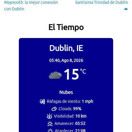
Maynooth: la mejor conexión
Santísima Trinidad de Dublín
con Dublín
El Tiempo
Dublin, IE
05:40,
Ago 8, 2026
15
°C
Nubes
Ráfagas de viento:
1 mph
Clouds:
99%
Visibilidad:
10 km
Amanecer:
05:52
Atardecer:
21:08