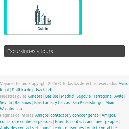
Excursiones y tours
Viajar es lo mío. Copyright 2026 © Todos los derechos reservados.
Aviso
legal
|
Política de privacidad
Nuestras guías:
Ginebra
|
Basilea
|
Madrid
|
Segovia
|
Tarragona
|
Avila
|
Sevilla
|
Bahamas
|
Islas Turcas y Caicos
|
San Petersburgo
|
Miami
|
Washington
Páginas de interés:
Amigos, contactos y conocer gente
|
Amigos,
contatos e conhecer pessoas
|
Friends, contacts and meet people
|
Amis, des contacts et connaître des personnes
|
Amici, contatti e