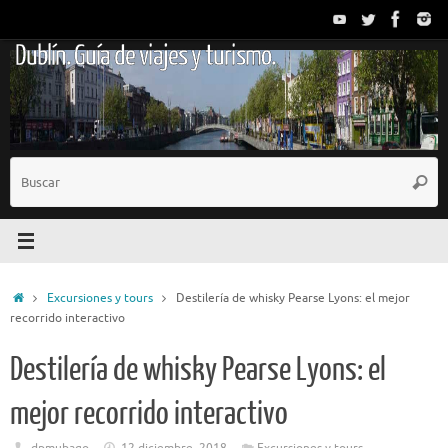
Saltar
al
Dublín. Guía de viajes y turismo.
contenido
B
Busc
p
Inicio
Excursiones y tours
Destilería de whisky Pearse Lyons: el mejor
recorrido interactivo
Destilería de whisky Pearse Lyons: el
mejor recorrido interactivo