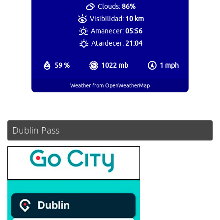
Clouds:
86%
Visibilidad:
10 km
Amanecer:
05:56
Atardecer:
21:04
59 %
1022 mb
1 mph
Weather from OpenWeatherMap
Dublin Pass