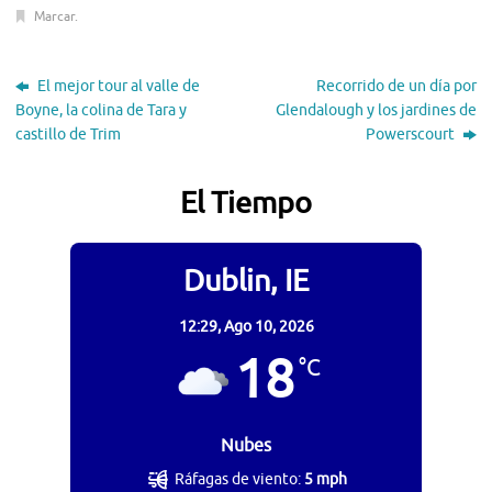
Marcar
.
El mejor tour al valle de
Recorrido de un día por
Boyne, la colina de Tara y
Glendalough y los jardines de
castillo de Trim
Powerscourt
El Tiempo
Dublin, IE
12:29,
Ago 10, 2026
18
°C
Nubes
Ráfagas de viento:
5 mph