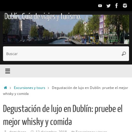
Saltar
al
Dublín. Guía de viajes y turismo.
contenido
B
Busc
p
Inicio
Excursiones y tours
Degustación de lujo en Dublín: pruebe el mejor
whisky y comida
Degustación de lujo en Dublín: pruebe el
mejor whisky y comida