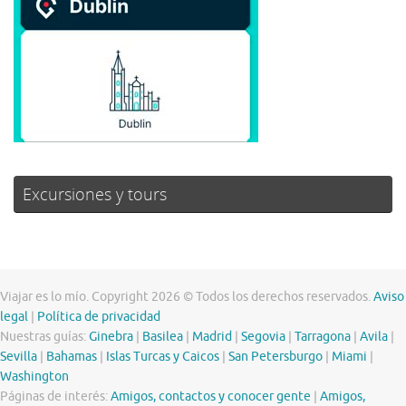
Excursiones y tours
Viajar es lo mío. Copyright 2026 © Todos los derechos reservados.
Aviso
legal
|
Política de privacidad
Nuestras guías:
Ginebra
|
Basilea
|
Madrid
|
Segovia
|
Tarragona
|
Avila
|
Sevilla
|
Bahamas
|
Islas Turcas y Caicos
|
San Petersburgo
|
Miami
|
Washington
Páginas de interés:
Amigos, contactos y conocer gente
|
Amigos,