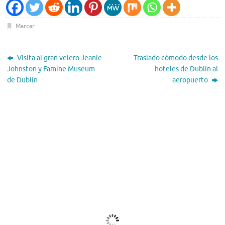
Marcar
.
Visita al gran velero Jeanie
Traslado cómodo desde los
Johnston y Famine Museum
hoteles de Dublín al
de Dublín
aeropuerto
El Tiempo
Dublin, IE
08:50,
Ago 8, 2026
17
°C
Nubes