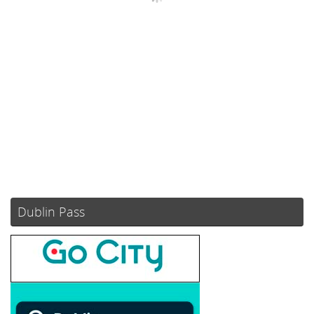
Ráfagas de viento:
0 mph
Clouds:
88%
Visibilidad:
10 km
Amanecer:
05:52
Atardecer:
21:08
78 %
1018 mb
3 mph
Weather from OpenWeatherMap
Dublin Pass