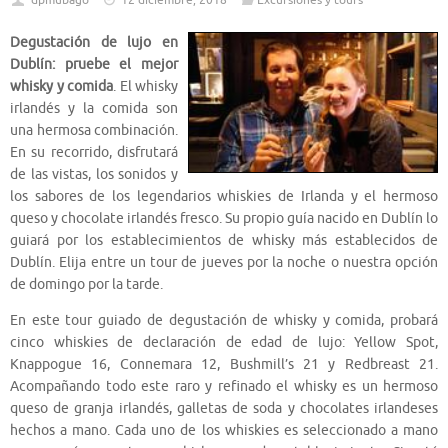
dpmubago
12 diciembre, 2018
Excursiones y tours
Degustación de lujo en
Dublín: pruebe el mejor
whisky y comida
. El whisky
irlandés y la comida son
una hermosa combinación.
En su recorrido, disfrutará
de las vistas, los sonidos y
los sabores de los legendarios whiskies de Irlanda y el hermoso
queso y chocolate irlandés fresco. Su propio guía nacido en Dublín lo
guiará por los establecimientos de whisky más establecidos de
Dublín. Elija entre un tour de jueves por la noche o nuestra opción
de domingo por la tarde.
En este tour guiado de degustación de whisky y comida, probará
cinco whiskies de declaración de edad de lujo: Yellow Spot,
Knappogue 16, Connemara 12, Bushmill’s 21 y Redbreast 21.
Acompañando todo este raro y refinado el whisky es un hermoso
queso de granja irlandés, galletas de soda y chocolates irlandeses
hechos a mano. Cada uno de los whiskies es seleccionado a mano