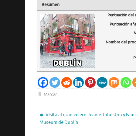
Resumen
Puntuación del 
Puntuación añ
M
Nombre del pro
P
Marcar
.
Visita al gran velero Jeanie Johnston y Fam
Museum de Dublín