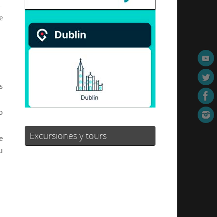
.
e
s
o
Excursiones y tours
e
u