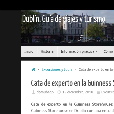
Saltar
al
contenido
Dublín. Guía de viajes y turismo.
Saltar
Inicio
Historia
Información práctica
Cómo 
al
contenido
Inicio
Excursiones y tours
Cata de experto en la
Cata de experto en la Guinness 
dpmubago
12 diciembre, 2018
Excursi
Cata de experto en la Guinness Storehouse:
Guinness Storehouse en Dublín con una entrada 