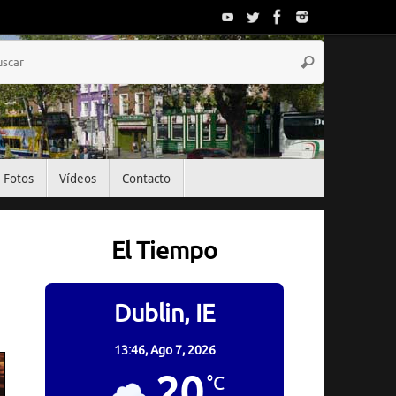
Búsqueda
Buscar
para:
Fotos
Vídeos
Contacto
El Tiempo
Dublin, IE
13:46,
Ago 7, 2026
20
°C