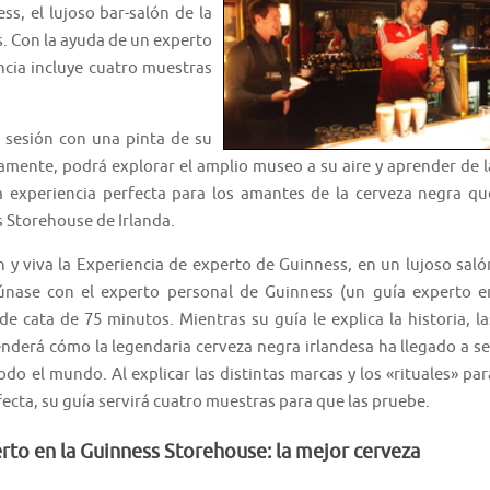
s, el lujoso bar-salón de la
s. Con la ayuda de un experto
ncia incluye cuatro muestras
a sesión con una pinta de su
damente, podrá explorar el amplio museo a su aire y aprender de l
 la experiencia perfecta para los amantes de la cerveza negra qu
s Storehouse de Irlanda.
 y viva la Experiencia de experto de Guinness, en un lujoso saló
eúnase con el experto personal de Guinness (un guía experto e
e cata de 75 minutos. Mientras su guía le explica la historia, la
enderá cómo la legendaria cerveza negra irlandesa ha llegado a se
do el mundo. Al explicar las distintas marcas y los «rituales» par
ecta, su guía servirá cuatro muestras para que las pruebe.
erto en la Guinness Storehouse: la mejor cerveza