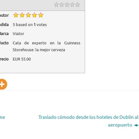
autor
adida
5
based on
1
votes
arca
Viator
ducto
Cata de experto en la Guinness
Storehouse: la mejor cerveza
recio
EUR
55.00
ine
Traslado cómodo desde los hoteles de Dublín al
aeropuerto