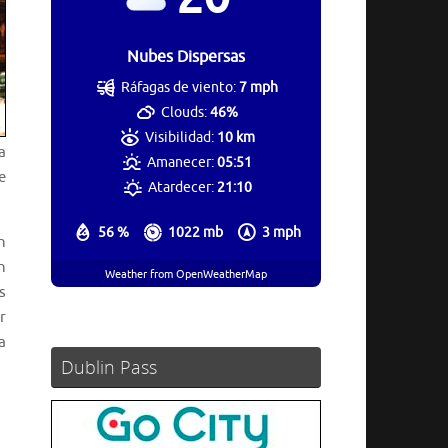
Nubes Dispersas
Ráfagas de viento:
7 mph
Clouds:
46%
Visibilidad:
10 km
a
Amanecer:
05:51
e
Atardecer:
21:10
56 %
1022 mb
3 mph
n
n
Weather from OpenWeatherMap
s
r
a
Dublin Pass