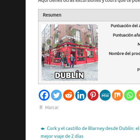
Aquí tienes otras excursiones y tours que te pue
Resumen
Puntuación del 
Puntuación añ
M
Nombre del pro
P
Marcar
.
Cork y el castillo de Blarney desde Dublín: el
mejor viaje de 2 días