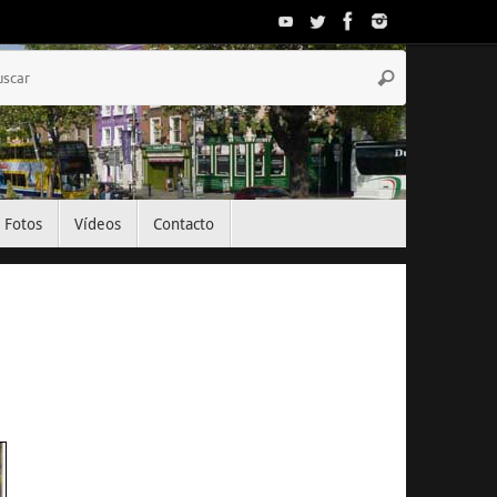
Búsqueda
Buscar
para:
Fotos
Vídeos
Contacto
El Tiempo
Dublin, IE
01:26,
Ago 3, 2026
15
°C