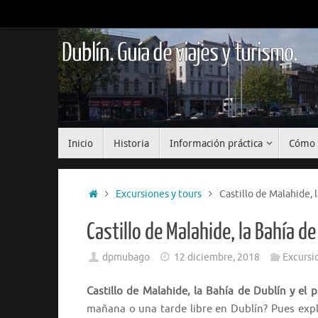
Saltar
al
contenido
Dublín. Guía de viajes y turismo.
Saltar
Inicio
Historia
Información práctica
Cómo 
al
contenido
Inicio
Excursiones y tours
Castillo de Malahide, 
Castillo de Malahide, la Bahía d
dpmubago
12 diciembre, 2018
Excursi
Castillo de Malahide, la Bahía de Dublín y el
mañana o una tarde libre en Dublín? Pues expl