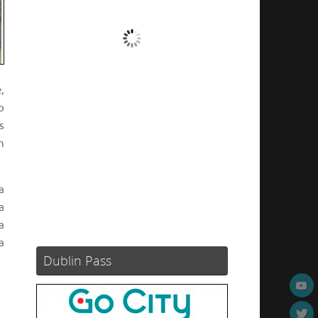
Nubes
Ráfagas de viento:
0 mph
Clouds:
100%
,
Visibilidad:
10 km
o
Amanecer:
05:44
s
Atardecer:
21:18
n
90 %
1014 mb
3 mph
a
Weather from OpenWeatherMap
a
a
a
Dublin Pass