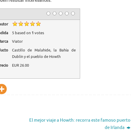
den resultar interesantes:
autor
adida
5
based on
1
votes
arca
Viator
ducto
Castillo de Malahide, la Bahía de
Dublín y el pueblo de Howth
recio
EUR
26.00
El mejor viaje a Howth: recorra este famoso puerto
de Irlanda