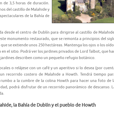
ón de 3,5 horas de duración.
s del castillo de Malahide y
espectaculares de la Bahía de
a desde el centro de Dublín para dirigirse al castillo de Malahide
 este monumento restaurado, que se remonta a principios del sigl
lo, que se extiende unos 250 hectáreas. Mantenga los ojos o los oído
 en el sitio. Podrá ver los jardines privados de Lord Talbot, que ha
os jardines describen como un pequeño refugio botánico.
locales o relájese con un café y un aperitivo si lo desea (por cuent
n un recorrido costero de Malahide a Howth. Tendrá tiempo par
 rumbo a la cumbre de la colina Howth para hacer una foto de l
udad, podrá disfrutar de un recorrido panorámico de descanso. L
da.
lahide, la Bahía de Dublín y el pueblo de Howth