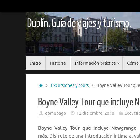
Saltar
al
contenido
Dublín. Guía de viajes y turismo.
Saltar
Inicio
Historia
Información práctica
Cómo 
al
contenido
Inicio
Excursiones y tours
Boyne Valley Tour que
Boyne Valley Tour que incluye 
dpmubago
12 diciembre, 2018
Excursi
Boyne Valley Tour que incluye Newgrange, 
más
.
Disfrute de una introducción íntima al v