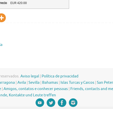
recio
EUR
420.00
la
 reservados.
Aviso legal
|
Política de privacidad
arragona
|
Avila
|
Sevilla
|
Bahamas
|
Islas Turcas y Caicos
|
San Pete
e
|
Amigos, contatos e conhecer pessoas
|
Friends, contacts and m
nde, Kontakte und Leute treffen