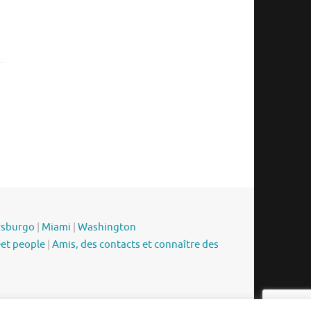
rsburgo
|
Miami
|
Washington
eet people
|
Amis, des contacts et connaître des