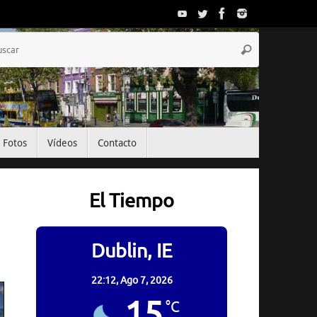
Búsqueda
Buscar
para:
Fotos
Vídeos
Contacto
El Tiempo
Dublin, IE
22:12,
Ago 7, 2026
15
°C