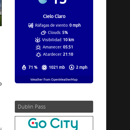
Cielo Claro
Ráfagas de viento:
0 mph
Clouds:
5%
Visibilidad:
10 km
Amanecer:
05:51
Atardecer:
21:10
71 %
1021 mb
2 mph
Weather from OpenWeatherMap
o
Dublin Pass
l