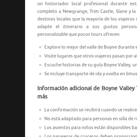
un historiador local profesional durante es
completo a Newgrange, Trim Castle, Slane y la 
destinos locales que la mayoría de los viajeros 
adapte el itinerario a sus gustos person
personalizable que pocos tours ofrecen.
Explore lo mejor del valle de Boyne durante 
Visite lugares que otros viajeros pasan por al
Escuche historias de su guía Boyne Valley, un
Se incluye transporte de ida y vuelta en lim
Información adicional de Boyne Valley 
más
La confirmación se recibirá cuando se realice 
No está adaptado para personas en silla de 
Los asientos para niños están disponibles baj
Los pasajeros de cruceros deben proporcion