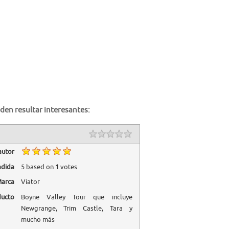
den resultar interesantes:
autor
adida
5
based on
1
votes
arca
Viator
ducto
Boyne Valley Tour que incluye
Newgrange, Trim Castle, Tara y
mucho más