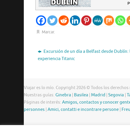
P
Marcar
.
Excursión de un día a Belfast desde Dublín: 
experiencia Titanic
Viajar es lo mío. Copyright 2026 © Todos los derechos
Nuestras guías:
Ginebra
|
Basilea
|
Madrid
|
Segovia
|
T
Páginas de interés:
Amigos, contactos y conocer gent
personnes
|
Amici, contatti e incontrare persone
|
Freu