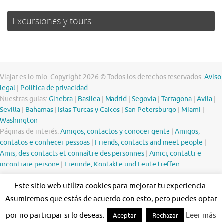
Excursiones y tours
Viajar es lo mío. Copyright 2026 © Todos los derechos reservados.
Aviso
legal
|
Política de privacidad
Nuestras guías:
Ginebra
|
Basilea
|
Madrid
|
Segovia
|
Tarragona
|
Avila
|
Sevilla
|
Bahamas
|
Islas Turcas y Caicos
|
San Petersburgo
|
Miami
|
Washington
Páginas de interés:
Amigos, contactos y conocer gente
|
Amigos,
contatos e conhecer pessoas
|
Friends, contacts and meet people
|
Amis, des contacts et connaître des personnes
|
Amici, contatti e
incontrare persone
|
Freunde, Kontakte und Leute treffen
Este sitio web utiliza cookies para mejorar tu experiencia.
Asumiremos que estás de acuerdo con esto, pero puedes optar
por no participar si lo deseas.
Leer más
Aceptar
Rechazar
Funciona con
Tempera
&
WordPress.