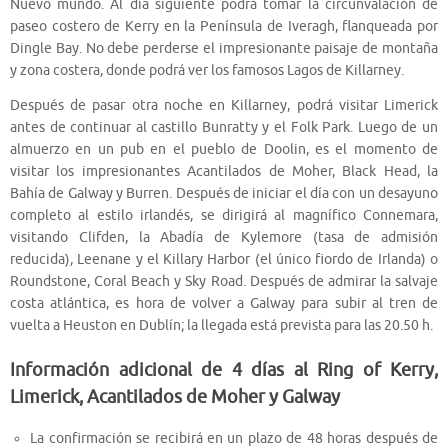
Nuevo mundo. Al día siguiente podrá tomar la circunvalación de
paseo costero de Kerry en la Península de Iveragh, flanqueada por
Dingle Bay. No debe perderse el impresionante paisaje de montaña
y zona costera, donde podrá ver los famosos Lagos de Killarney.
Después de pasar otra noche en Killarney, podrá visitar Limerick
antes de continuar al castillo Bunratty y el Folk Park. Luego de un
almuerzo en un pub en el pueblo de Doolin, es el momento de
visitar los impresionantes Acantilados de Moher, Black Head, la
Bahía de Galway y Burren. Después de iniciar el día con un desayuno
completo al estilo irlandés, se dirigirá al magnífico Connemara,
visitando Clifden, la Abadía de Kylemore (tasa de admisión
reducida), Leenane y el Killary Harbor (el único fiordo de Irlanda) o
Roundstone, Coral Beach y Sky Road. Después de admirar la salvaje
costa atlántica, es hora de volver a Galway para subir al tren de
vuelta a Heuston en Dublín; la llegada está prevista para las 20.50 h.
Información adicional de 4 días al Ring of Kerry,
Limerick, Acantilados de Moher y Galway
La confirmación se recibirá en un plazo de 48 horas después de