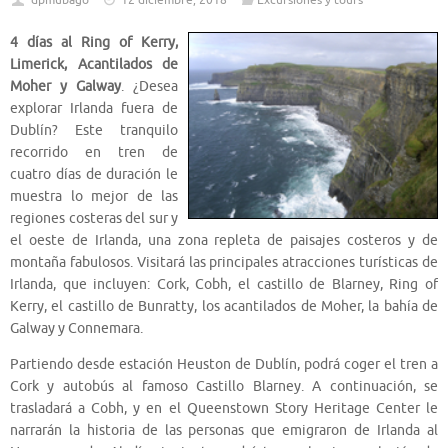
dpmubago
12 diciembre, 2018
Excursiones y tours
4 días al Ring of Kerry,
Limerick, Acantilados de
Moher y Galway
. ¿Desea
explorar Irlanda fuera de
Dublín? Este tranquilo
recorrido en tren de
cuatro días de duración le
muestra lo mejor de las
regiones costeras del sur y
el oeste de Irlanda, una zona repleta de paisajes costeros y de
montaña fabulosos. Visitará las principales atracciones turísticas de
Irlanda, que incluyen: Cork, Cobh, el castillo de Blarney, Ring of
Kerry, el castillo de Bunratty, los acantilados de Moher, la bahía de
Galway y Connemara.
Partiendo desde estación Heuston de Dublín, podrá coger el tren a
Cork y autobús al famoso Castillo Blarney. A continuación, se
trasladará a Cobh, y en el Queenstown Story Heritage Center le
narrarán la historia de las personas que emigraron de Irlanda al