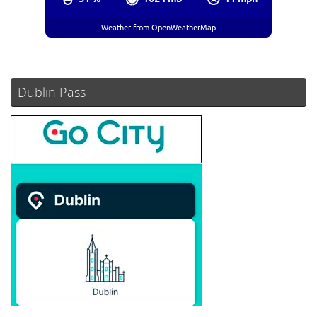
Weather from OpenWeatherMap
Dublin Pass