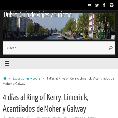
Saltar
al
Dublín. Guía de viajes y turismo.
contenido
B
Busc
p
Inicio
Excursiones y tours
4 días al Ring of Kerry, Limerick, Acantilados de
Moher y Galway
4 días al Ring of Kerry, Limerick,
Acantilados de Moher y Galway