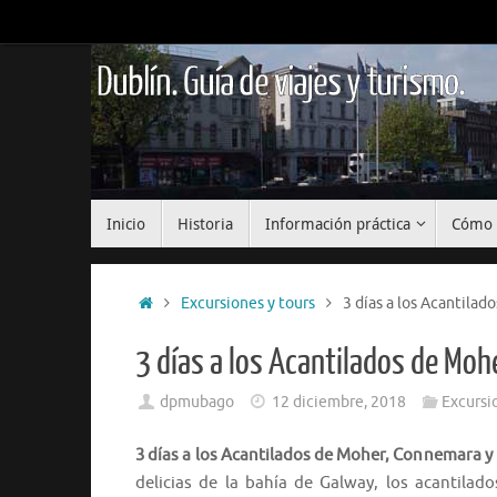
Saltar
al
contenido
Dublín. Guía de viajes y turismo.
Saltar
Inicio
Historia
Información práctica
Cómo 
al
contenido
Inicio
Excursiones y tours
3 días a los Acantilad
3 días a los Acantilados de Moh
dpmubago
12 diciembre, 2018
Excursi
3 días a los Acantilados de Moher, Connemara y l
delicias de la bahía de Galway, los acantilad