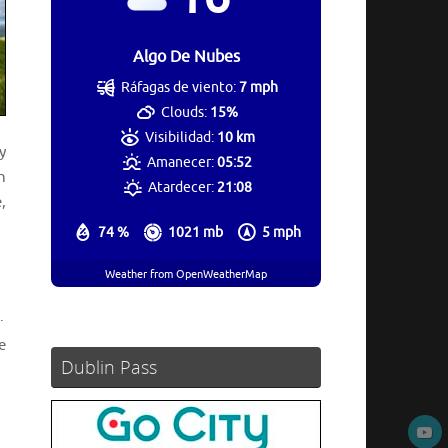
Algo De Nubes
Ráfagas de viento:
7 mph
Clouds:
15%
Visibilidad:
10 km
y
Amanecer:
05:52
n
Atardecer:
21:08
,
74 %
1021 mb
5 mph
Weather from OpenWeatherMap
.
e
Dublin Pass