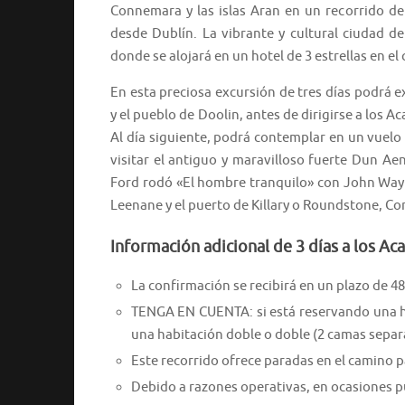
Connemara y las islas Aran en un recorrido de
desde Dublín. La vibrante y cultural ciudad d
donde se alojará en un hotel de 3 estrellas en el
En esta preciosa excursión de tres días podrá e
y el pueblo de Doolin, antes de dirigirse a los 
Al día siguiente, podrá contemplar en un vuelo p
visitar el antiguo y maravilloso fuerte Dun A
Ford rodó «El hombre tranquilo» con John Wayne
Leenane y el puerto de Killary o Roundstone, Co
Información adicional de 3 días a los Ac
La confirmación se recibirá en un plazo de 48
TENGA EN CUENTA: si está reservando una hab
una habitación doble o doble (2 camas separa
Este recorrido ofrece paradas en el camino p
Debido a razones operativas, en ocasiones pue