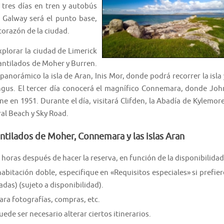
 tres días en tren y autobús
e Galway será el punto base,
 corazón de la ciudad.
xplorar la ciudad de Limerick
Acantilados de Moher y Burren.
anorámico la isla de Aran, Inis Mor, donde podrá recorrer la isla 
engus. El tercer día conocerá el magnífico Connemara, donde Joh
 en 1951. Durante el día, visitará Clifden, la Abadía de Kylemore
ral Beach y Sky Road.
antilados de Moher, Connemara y las islas Aran
 horas después de hacer la reserva, en función de la disponibilidad
itación doble, especifique en «Requisitos especiales» si prefier
das) (sujeto a disponibilidad).
ara fotografías, compras, etc.
de ser necesario alterar ciertos itinerarios.