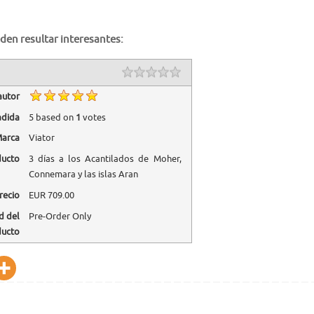
den resultar interesantes:
autor
adida
5
based on
1
votes
arca
Viator
ducto
3 días a los Acantilados de Moher,
Connemara y las islas Aran
recio
EUR
709.00
d del
Pre-Order Only
ducto