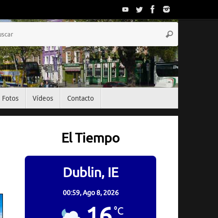
Búsqueda
Buscar
para:
Fotos
Vídeos
Contacto
El Tiempo
Dublin, IE
00:59,
Ago 8, 2026
16
°C