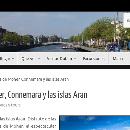
llegar
Qué ver
Visitar Dublín
Excursiones
Mapa
os de Moher, Connemara y las islas Aran
er, Connemara y las islas Aran
ones y tours
as islas Aran
. Disfrute de las
os de Moher, el espectacular