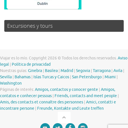
Excursiones y tours
Viajar es lo mío. Copyright 2026 © Todos los derechos reservados.
Aviso
legal
|
Política de privacidad
Nuestras guías:
Ginebra
|
Basilea
|
Madrid
|
Segovia
|
Tarragona
|
Avila
|
Sevilla
|
Bahamas
|
Islas Turcas y Caicos
|
San Petersburgo
|
Miami
|
Washington
Páginas de interés:
Amigos, contactos y conocer gente
|
Amigos,
contatos e conhecer pessoas
|
Friends, contacts and meet people
|
Amis, des contacts et connaître des personnes
|
Amici, contatti e
incontrare persone
|
Freunde, Kontakte und Leute treffen