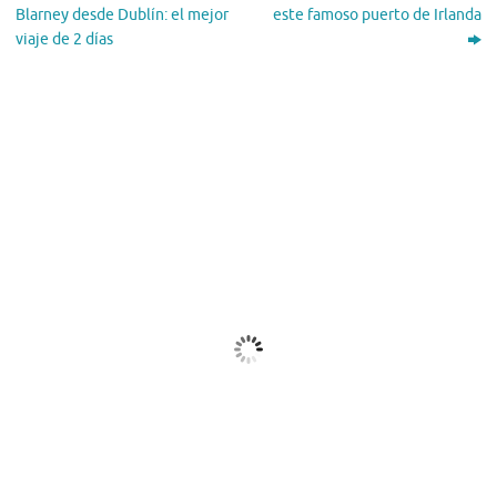
Blarney desde Dublín: el mejor
este famoso puerto de Irlanda
viaje de 2 días
El Tiempo
Dublin, IE
02:00,
Ago 6, 2026
13
°C
Cielo Claro
Ráfagas de viento:
0 mph
Clouds:
0%
Visibilidad:
10 km
Amanecer:
05:49