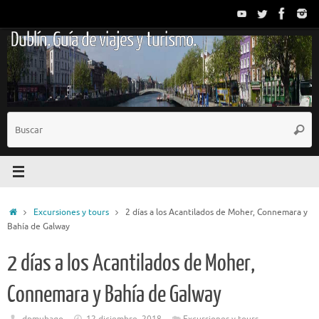
Saltar
al
Dublín. Guía de viajes y turismo.
contenido
B
Busc
p
Inicio
Excursiones y tours
2 días a los Acantilados de Moher, Connemara y
Bahía de Galway
2 días a los Acantilados de Moher,
Connemara y Bahía de Galway